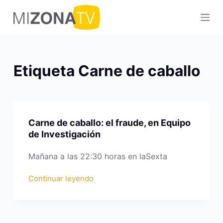
S
a
l
t
a
Etiqueta
Carne de caballo
r
a
l
c
Carne de caballo: el fraude, en Equipo
o
de Investigación
n
t
Mañana a las 22:30 horas en laSexta
e
Continuar leyendo
n
i
d
o