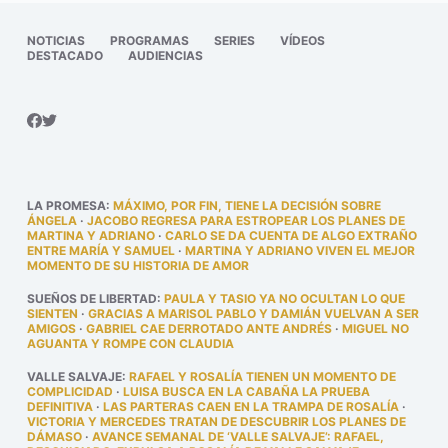
NOTICIAS
PROGRAMAS
SERIES
VÍDEOS
DESTACADO
AUDIENCIAS
LA PROMESA
:
MÁXIMO, POR FIN, TIENE LA DECISIÓN SOBRE
ÁNGELA
·
JACOBO REGRESA PARA ESTROPEAR LOS PLANES DE
MARTINA Y ADRIANO
·
CARLO SE DA CUENTA DE ALGO EXTRAÑO
ENTRE MARÍA Y SAMUEL
·
MARTINA Y ADRIANO VIVEN EL MEJOR
MOMENTO DE SU HISTORIA DE AMOR
SUEÑOS DE LIBERTAD
:
PAULA Y TASIO YA NO OCULTAN LO QUE
SIENTEN
·
GRACIAS A MARISOL PABLO Y DAMIÁN VUELVAN A SER
AMIGOS
·
GABRIEL CAE DERROTADO ANTE ANDRÉS
·
MIGUEL NO
AGUANTA Y ROMPE CON CLAUDIA
VALLE SALVAJE
:
RAFAEL Y ROSALÍA TIENEN UN MOMENTO DE
COMPLICIDAD
·
LUISA BUSCA EN LA CABAÑA LA PRUEBA
DEFINITIVA
·
LAS PARTERAS CAEN EN LA TRAMPA DE ROSALÍA
·
VICTORIA Y MERCEDES TRATAN DE DESCUBRIR LOS PLANES DE
DÁMASO
·
AVANCE SEMANAL DE ‘VALLE SALVAJE’: RAFAEL,