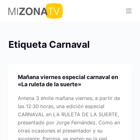
S
a
l
t
a
Etiqueta
Carnaval
r
a
l
c
Mañana viernes especial carnaval en
o
«La ruleta de la suerte»
n
t
Antena 3 emite mañana viernes, a partir de
e
las 12:30 horas, una edición especial
n
CARNAVAL en LA RULETA DE LA SUERTE,
i
presentado por Jorge Fernández. Como en
d
otras ocasiones el presentador y su
o
ayudante, Paloma, se meten en la piel…