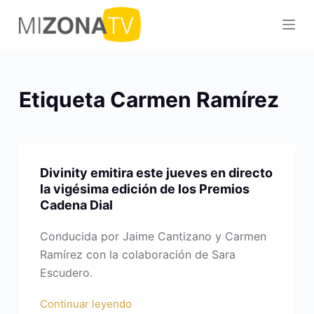
S
a
l
t
a
Etiqueta
Carmen Ramírez
r
a
l
c
Divinity emitira este jueves en directo
o
la vigésima edición de los Premios
n
Cadena Dial
t
e
Conducida por Jaime Cantizano y Carmen
n
Ramírez con la colaboración de Sara
i
Escudero.
d
Continuar leyendo
o