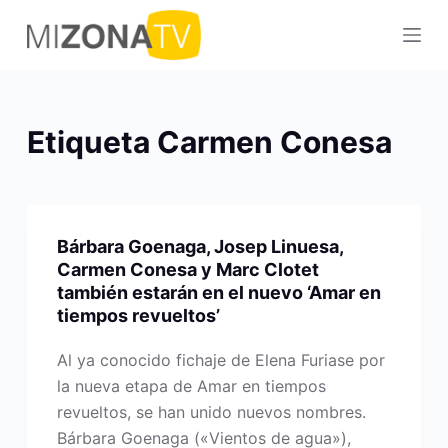
S
a
l
t
a
Etiqueta
Carmen Conesa
r
a
l
c
Bárbara Goenaga, Josep Linuesa,
o
Carmen Conesa y Marc Clotet
n
también estarán en el nuevo ‘Amar en
t
tiempos revueltos’
e
Al ya conocido fichaje de Elena Furiase por
n
la nueva etapa de Amar en tiempos
i
revueltos, se han unido nuevos nombres.
d
Bárbara Goenaga («Vientos de agua»),
o