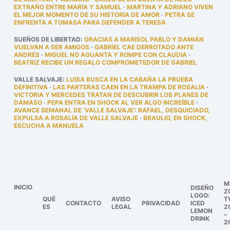
EXTRAÑO ENTRE MARÍA Y SAMUEL
·
MARTINA Y ADRIANO VIVEN
EL MEJOR MOMENTO DE SU HISTORIA DE AMOR
·
PETRA SE
ENFRENTA A TOMASA PARA DEFENDER A TERESA
SUEÑOS DE LIBERTAD
:
GRACIAS A MARISOL PABLO Y DAMIÁN
VUELVAN A SER AMIGOS
·
GABRIEL CAE DERROTADO ANTE
ANDRÉS
·
MIGUEL NO AGUANTA Y ROMPE CON CLAUDIA
·
BEATRIZ RECIBE UN REGALO COMPROMETEDOR DE GABRIEL
VALLE SALVAJE
:
LUISA BUSCA EN LA CABAÑA LA PRUEBA
DEFINITIVA
·
LAS PARTERAS CAEN EN LA TRAMPA DE ROSALÍA
·
VICTORIA Y MERCEDES TRATAN DE DESCUBRIR LOS PLANES DE
DÁMASO
·
PEPA ENTRA EN SHOCK AL VER ALGO INCREÍBLE
·
AVANCE SEMANAL DE ‘VALLE SALVAJE’: RAFAEL, DESQUICIADO,
EXPULSA A ROSALÍA DE VALLE SALVAJE
·
BRAULIO, EN SHOCK,
ESCUCHA A MANUELA
M
INICIO
DISEÑO
Z
LOGO:
QUÉ
AVISO
T
CONTACTO
PRIVACIDAD
ICED
ES
LEGAL
2
LEMON
–
DRINK
2