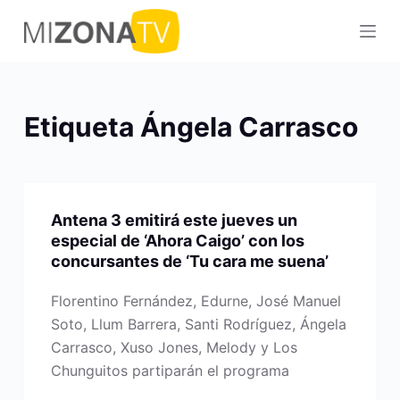
S
a
l
t
a
Etiqueta
Ángela Carrasco
r
a
l
c
Antena 3 emitirá este jueves un
o
especial de ‘Ahora Caigo’ con los
n
concursantes de ‘Tu cara me suena’
t
e
Florentino Fernández, Edurne, José Manuel
n
Soto, Llum Barrera, Santi Rodríguez, Ángela
i
Carrasco, Xuso Jones, Melody y Los
d
Chunguitos partiparán el programa
o