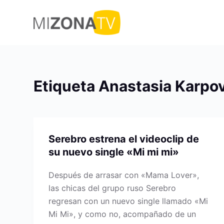
S
a
l
t
a
r
Etiqueta
Anastasia Karpo
a
l
c
o
Serebro estrena el videoclip de
n
su nuevo single «Mi mi mi»
t
e
Después de arrasar con «Mama Lover»,
n
las chicas del grupo ruso Serebro
i
regresan con un nuevo single llamado «Mi
d
Mi Mi», y como no, acompañado de un
o