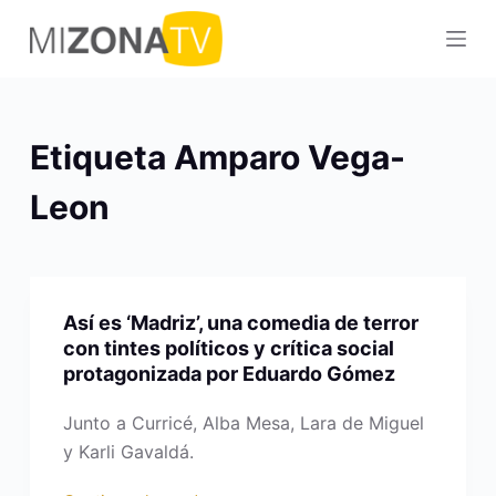
S
a
l
t
a
Etiqueta
Amparo Vega-
r
a
Leon
l
c
o
n
Así es ‘Madriz’, una comedia de terror
t
con tintes políticos y crítica social
e
protagonizada por Eduardo Gómez
n
Junto a Curricé, Alba Mesa, Lara de Miguel
i
y Karli Gavaldá.
d
o