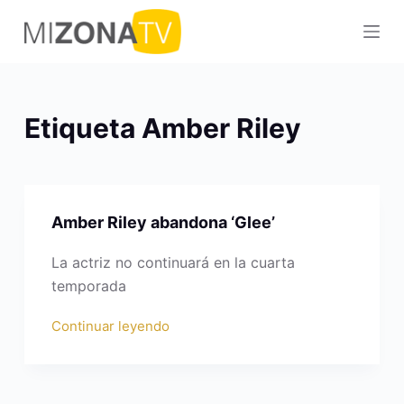
S
a
l
t
a
Etiqueta
Amber Riley
r
a
l
c
Amber Riley abandona ‘Glee’
o
n
La actriz no continuará en la cuarta
t
temporada
e
n
Continuar leyendo
i
d
o