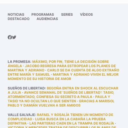
NOTICIAS
PROGRAMAS
SERIES
VÍDEOS
DESTACADO
AUDIENCIAS
LA PROMESA
:
MÁXIMO, POR FIN, TIENE LA DECISIÓN SOBRE
ÁNGELA
·
JACOBO REGRESA PARA ESTROPEAR LOS PLANES DE
MARTINA Y ADRIANO
·
CARLO SE DA CUENTA DE ALGO EXTRAÑO
ENTRE MARÍA Y SAMUEL
·
MARTINA Y ADRIANO VIVEN EL MEJOR
MOMENTO DE SU HISTORIA DE AMOR
SUEÑOS DE LIBERTAD
:
BEGOÑA ENTRA EN SHOCK AL ESCUCHAR
A JULIA
·
AVANCE SEMANAL DE ‘SUEÑOS DE LIBERTAD’: TASIO,
ATORMENTADO, CONFIESA SU SECRETO A PAULA
·
PAULA Y
TASIO YA NO OCULTAN LO QUE SIENTEN
·
GRACIAS A MARISOL
PABLO Y DAMIÁN VUELVAN A SER AMIGOS
VALLE SALVAJE
:
RAFAEL Y ROSALÍA TIENEN UN MOMENTO DE
COMPLICIDAD
·
LUISA BUSCA EN LA CABAÑA LA PRUEBA
DEFINITIVA
·
LAS PARTERAS CAEN EN LA TRAMPA DE ROSALÍA
·
VICTORIA Y MERCEDES TRATAN DE DESCUBRIR LOS PLANES DE