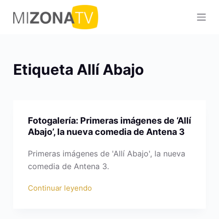
S
a
l
t
a
Etiqueta
Allí Abajo
r
a
l
c
Fotogalería: Primeras imágenes de ‘Allí
o
Abajo’, la nueva comedia de Antena 3
n
t
Primeras imágenes de 'Allí Abajo', la nueva
e
comedia de Antena 3.
n
Continuar leyendo
i
d
o