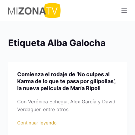
S
a
l
t
a
Etiqueta
Alba Galocha
r
a
l
c
Comienza el rodaje de ‘No culpes al
o
Karma de lo que te pasa por gilipollas’,
n
la nueva película de María Ripoll
t
e
Con Verónica Echegui, Alex García y David
n
Verdaguer, entre otros.
i
Continuar leyendo
d
o