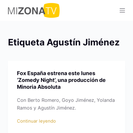
S
a
l
t
a
Etiqueta
Agustín Jiménez
r
a
l
c
Fox España estrena este lunes
o
‘Zomedy Night’, una producción de
n
Minoria Absoluta
t
e
Con Berto Romero, Goyo Jiménez, Yolanda
n
Ramos y Agustín Jiménez.
i
Continuar leyendo
d
o