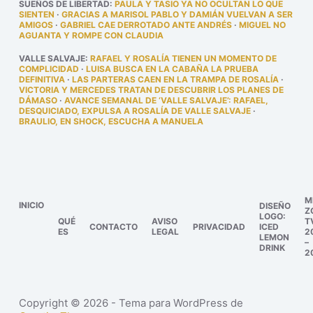
SUEÑOS DE LIBERTAD
:
PAULA Y TASIO YA NO OCULTAN LO QUE
SIENTEN
·
GRACIAS A MARISOL PABLO Y DAMIÁN VUELVAN A SER
AMIGOS
·
GABRIEL CAE DERROTADO ANTE ANDRÉS
·
MIGUEL NO
AGUANTA Y ROMPE CON CLAUDIA
VALLE SALVAJE
:
RAFAEL Y ROSALÍA TIENEN UN MOMENTO DE
COMPLICIDAD
·
LUISA BUSCA EN LA CABAÑA LA PRUEBA
DEFINITIVA
·
LAS PARTERAS CAEN EN LA TRAMPA DE ROSALÍA
·
VICTORIA Y MERCEDES TRATAN DE DESCUBRIR LOS PLANES DE
DÁMASO
·
AVANCE SEMANAL DE ‘VALLE SALVAJE’: RAFAEL,
DESQUICIADO, EXPULSA A ROSALÍA DE VALLE SALVAJE
·
BRAULIO, EN SHOCK, ESCUCHA A MANUELA
M
INICIO
DISEÑO
Z
LOGO:
QUÉ
AVISO
T
CONTACTO
PRIVACIDAD
ICED
ES
LEGAL
2
LEMON
–
DRINK
2
Copyright © 2026 - Tema para WordPress de