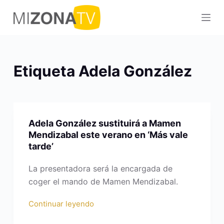
S
a
l
t
a
Etiqueta
Adela González
r
a
l
c
Adela González sustituirá a Mamen
o
Mendizabal este verano en ‘Más vale
n
tarde’
t
e
La presentadora será la encargada de
n
coger el mando de Mamen Mendizabal.
i
Continuar leyendo
d
o