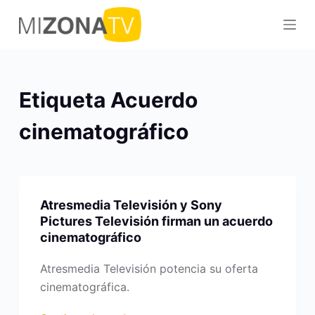
S
a
l
t
a
Etiqueta
Acuerdo
r
a
cinematográfico
l
c
o
n
Atresmedia Televisión y Sony
t
Pictures Televisión firman un acuerdo
e
cinematográfico
n
Atresmedia Televisión potencia su oferta
i
cinematográfica.
d
o