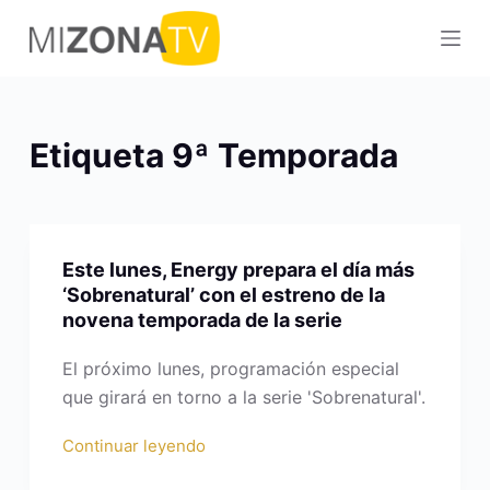
S
a
l
t
a
Etiqueta
9ª Temporada
r
a
l
c
Este lunes, Energy prepara el día más
o
‘Sobrenatural’ con el estreno de la
n
novena temporada de la serie
t
e
El próximo lunes, programación especial
n
que girará en torno a la serie 'Sobrenatural'.
i
Continuar leyendo
d
o