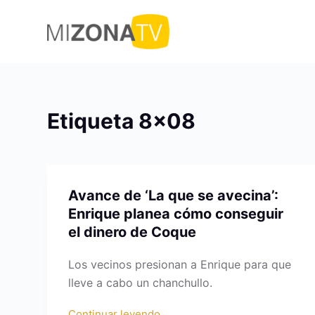
S
a
l
t
a
r
Etiqueta
8×08
a
l
c
o
Avance de ‘La que se avecina’:
n
Enrique planea cómo conseguir
t
el dinero de Coque
e
n
Los vecinos presionan a Enrique para que
i
lleve a cabo un chanchullo.
d
o
Continuar leyendo