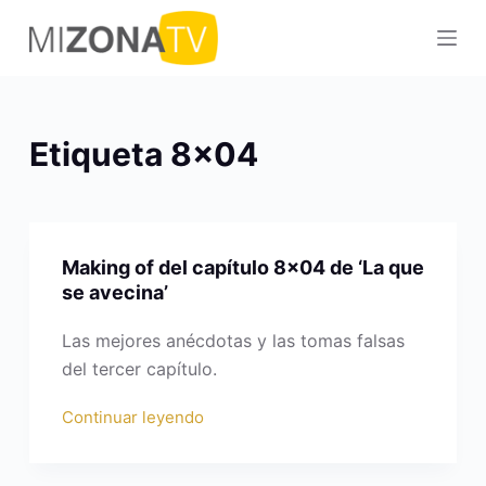
S
a
l
t
a
Etiqueta
8×04
r
a
l
c
Making of del capítulo 8×04 de ‘La que
o
se avecina’
n
t
Las mejores anécdotas y las tomas falsas
e
del tercer capítulo.
n
Continuar leyendo
i
d
o