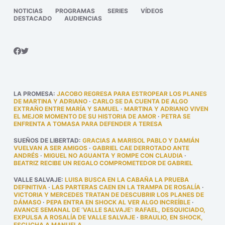
NOTICIAS
PROGRAMAS
SERIES
VÍDEOS
DESTACADO
AUDIENCIAS
LA PROMESA
:
JACOBO REGRESA PARA ESTROPEAR LOS PLANES
DE MARTINA Y ADRIANO
·
CARLO SE DA CUENTA DE ALGO
EXTRAÑO ENTRE MARÍA Y SAMUEL
·
MARTINA Y ADRIANO VIVEN
EL MEJOR MOMENTO DE SU HISTORIA DE AMOR
·
PETRA SE
ENFRENTA A TOMASA PARA DEFENDER A TERESA
SUEÑOS DE LIBERTAD
:
GRACIAS A MARISOL PABLO Y DAMIÁN
VUELVAN A SER AMIGOS
·
GABRIEL CAE DERROTADO ANTE
ANDRÉS
·
MIGUEL NO AGUANTA Y ROMPE CON CLAUDIA
·
BEATRIZ RECIBE UN REGALO COMPROMETEDOR DE GABRIEL
VALLE SALVAJE
:
LUISA BUSCA EN LA CABAÑA LA PRUEBA
DEFINITIVA
·
LAS PARTERAS CAEN EN LA TRAMPA DE ROSALÍA
·
VICTORIA Y MERCEDES TRATAN DE DESCUBRIR LOS PLANES DE
DÁMASO
·
PEPA ENTRA EN SHOCK AL VER ALGO INCREÍBLE
·
AVANCE SEMANAL DE ‘VALLE SALVAJE’: RAFAEL, DESQUICIADO,
EXPULSA A ROSALÍA DE VALLE SALVAJE
·
BRAULIO, EN SHOCK,
ESCUCHA A MANUELA