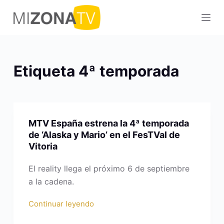
S
a
l
t
a
Etiqueta
4ª temporada
r
a
l
c
MTV España estrena la 4ª temporada
o
de ‘Alaska y Mario’ en el FesTVal de
n
Vitoria
t
e
El reality llega el próximo 6 de septiembre
n
a la cadena.
i
Continuar leyendo
d
o