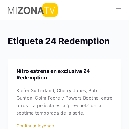
S
a
l
t
a
Etiqueta
24 Redemption
r
a
l
c
Nitro estrena en exclusiva 24
o
Redemption
n
t
Kiefer Sutherland, Cherry Jones, Bob
e
Gunton, Colm Feore y Powers Boothe, entre
n
otros. La película es la ‘pre-cuela’ de la
i
séptima temporada de la serie.
d
Continuar leyendo
o