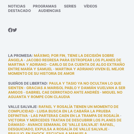
NOTICIAS
PROGRAMAS
SERIES
VÍDEOS
DESTACADO
AUDIENCIAS
LA PROMESA
:
MÁXIMO, POR FIN, TIENE LA DECISIÓN SOBRE
ÁNGELA
·
JACOBO REGRESA PARA ESTROPEAR LOS PLANES DE
MARTINA Y ADRIANO
·
CARLO SE DA CUENTA DE ALGO EXTRAÑO
ENTRE MARÍA Y SAMUEL
·
MARTINA Y ADRIANO VIVEN EL MEJOR
MOMENTO DE SU HISTORIA DE AMOR
SUEÑOS DE LIBERTAD
:
PAULA Y TASIO YA NO OCULTAN LO QUE
SIENTEN
·
GRACIAS A MARISOL PABLO Y DAMIÁN VUELVAN A SER
AMIGOS
·
GABRIEL CAE DERROTADO ANTE ANDRÉS
·
MIGUEL NO
AGUANTA Y ROMPE CON CLAUDIA
VALLE SALVAJE
:
RAFAEL Y ROSALÍA TIENEN UN MOMENTO DE
COMPLICIDAD
·
LUISA BUSCA EN LA CABAÑA LA PRUEBA
DEFINITIVA
·
LAS PARTERAS CAEN EN LA TRAMPA DE ROSALÍA
·
VICTORIA Y MERCEDES TRATAN DE DESCUBRIR LOS PLANES DE
DÁMASO
·
AVANCE SEMANAL DE ‘VALLE SALVAJE’: RAFAEL,
DESQUICIADO, EXPULSA A ROSALÍA DE VALLE SALVAJE
·
BRAULIO, EN SHOCK, ESCUCHA A MANUELA