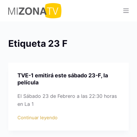
S
a
l
t
a
Etiqueta
23 F
r
a
l
c
TVE-1 emitirá este sábado 23-F, la
o
película
n
t
El Sábado 23 de Febrero a las 22:30 horas
e
en La 1
n
Continuar leyendo
i
d
o