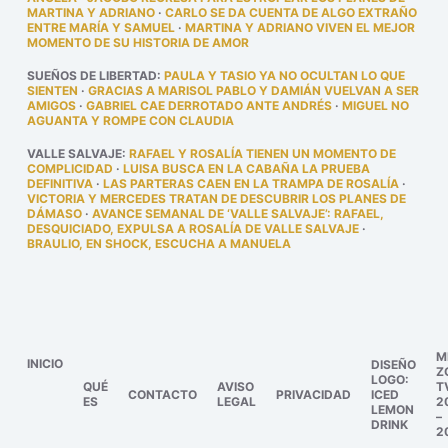
MARTINA Y ADRIANO
·
CARLO SE DA CUENTA DE ALGO EXTRAÑO
ENTRE MARÍA Y SAMUEL
·
MARTINA Y ADRIANO VIVEN EL MEJOR
MOMENTO DE SU HISTORIA DE AMOR
SUEÑOS DE LIBERTAD
:
PAULA Y TASIO YA NO OCULTAN LO QUE
SIENTEN
·
GRACIAS A MARISOL PABLO Y DAMIÁN VUELVAN A SER
AMIGOS
·
GABRIEL CAE DERROTADO ANTE ANDRÉS
·
MIGUEL NO
AGUANTA Y ROMPE CON CLAUDIA
VALLE SALVAJE
:
RAFAEL Y ROSALÍA TIENEN UN MOMENTO DE
COMPLICIDAD
·
LUISA BUSCA EN LA CABAÑA LA PRUEBA
DEFINITIVA
·
LAS PARTERAS CAEN EN LA TRAMPA DE ROSALÍA
·
VICTORIA Y MERCEDES TRATAN DE DESCUBRIR LOS PLANES DE
DÁMASO
·
AVANCE SEMANAL DE ‘VALLE SALVAJE’: RAFAEL,
DESQUICIADO, EXPULSA A ROSALÍA DE VALLE SALVAJE
·
BRAULIO, EN SHOCK, ESCUCHA A MANUELA
M
INICIO
DISEÑO
Z
LOGO:
QUÉ
AVISO
T
CONTACTO
PRIVACIDAD
ICED
ES
LEGAL
2
LEMON
–
DRINK
2