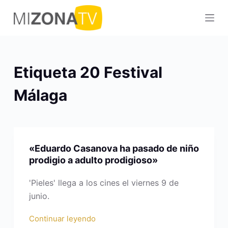
S
a
l
t
a
Etiqueta
20 Festival
r
a
Málaga
l
c
o
n
«Eduardo Casanova ha pasado de niño
t
prodigio a adulto prodigioso»
e
'Pieles' llega a los cines el viernes 9 de
n
junio.
i
d
Continuar leyendo
o