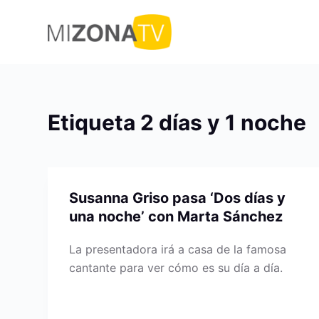
S
a
l
t
a
r
Etiqueta
2 días y 1 noche
a
l
c
o
Susanna Griso pasa ‘Dos dí­as y
n
una noche’ con Marta Sánchez
t
e
La presentadora irá a casa de la famosa
n
cantante para ver cómo es su día a día.
i
d
o