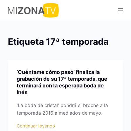
S
a
l
t
a
Etiqueta
17ª temporada
r
a
l
c
‘Cuéntame cómo pasó’ finaliza la
o
grabación de su 17ª temporada, que
n
terminará con la esperada boda de
t
Inés
e
'La boda de cristal' pondrá el broche a la
n
temporada 2016 a mediados de mayo.
i
d
Continuar leyendo
o