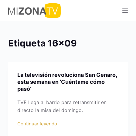
S
a
l
t
a
Etiqueta
16×09
r
a
l
c
La televisión revoluciona San Genaro,
o
esta semana en ‘Cuéntame cómo
n
pasó’
t
e
TVE llega al barrio para retransmitir en
n
directo la misa del domingo.
i
Continuar leyendo
d
o