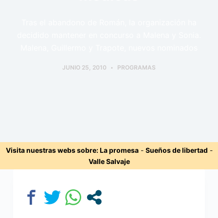
Tras el abandono de Román, la organización ha
decidido mantener en concurso a Malena y Sonia.
Malena, Guillermo y Trapote, nuevos nominados
JUNIO 25, 2010
PROGRAMAS
Visita nuestras webs sobre:
La promesa
-
Sueños de libertad
-
Valle Salvaje