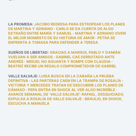
LA PROMESA
:
JACOBO REGRESA PARA ESTROPEAR LOS PLANES
DE MARTINA Y ADRIANO
·
CARLO SE DA CUENTA DE ALGO
EXTRAÑO ENTRE MARÍA Y SAMUEL
·
MARTINA Y ADRIANO VIVEN
EL MEJOR MOMENTO DE SU HISTORIA DE AMOR
·
PETRA SE
ENFRENTA A TOMASA PARA DEFENDER A TERESA
SUEÑOS DE LIBERTAD
:
GRACIAS A MARISOL PABLO Y DAMIÁN
VUELVAN A SER AMIGOS
·
GABRIEL CAE DERROTADO ANTE
ANDRÉS
·
MIGUEL NO AGUANTA Y ROMPE CON CLAUDIA
·
BEATRIZ RECIBE UN REGALO COMPROMETEDOR DE GABRIEL
VALLE SALVAJE
:
LUISA BUSCA EN LA CABAÑA LA PRUEBA
DEFINITIVA
·
LAS PARTERAS CAEN EN LA TRAMPA DE ROSALÍA
·
VICTORIA Y MERCEDES TRATAN DE DESCUBRIR LOS PLANES DE
DÁMASO
·
PEPA ENTRA EN SHOCK AL VER ALGO INCREÍBLE
·
AVANCE SEMANAL DE ‘VALLE SALVAJE’: RAFAEL, DESQUICIADO,
EXPULSA A ROSALÍA DE VALLE SALVAJE
·
BRAULIO, EN SHOCK,
ESCUCHA A MANUELA