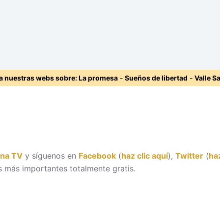
ta nuestras webs sobre:
La promesa
-
Sueños de libertad
-
Valle S
ona TV
y síguenos en
Facebook
(
haz clic aquí
),
Twitter
(
haz
 más importantes totalmente gratis.