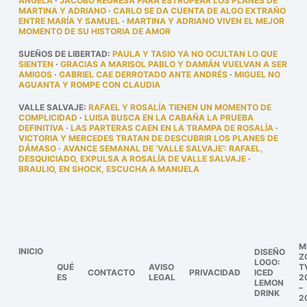
ÁNGELA
·
JACOBO REGRESA PARA ESTROPEAR LOS PLANES DE
MARTINA Y ADRIANO
·
CARLO SE DA CUENTA DE ALGO EXTRAÑO
ENTRE MARÍA Y SAMUEL
·
MARTINA Y ADRIANO VIVEN EL MEJOR
MOMENTO DE SU HISTORIA DE AMOR
SUEÑOS DE LIBERTAD
:
PAULA Y TASIO YA NO OCULTAN LO QUE
SIENTEN
·
GRACIAS A MARISOL PABLO Y DAMIÁN VUELVAN A SER
AMIGOS
·
GABRIEL CAE DERROTADO ANTE ANDRÉS
·
MIGUEL NO
AGUANTA Y ROMPE CON CLAUDIA
VALLE SALVAJE
:
RAFAEL Y ROSALÍA TIENEN UN MOMENTO DE
COMPLICIDAD
·
LUISA BUSCA EN LA CABAÑA LA PRUEBA
DEFINITIVA
·
LAS PARTERAS CAEN EN LA TRAMPA DE ROSALÍA
·
VICTORIA Y MERCEDES TRATAN DE DESCUBRIR LOS PLANES DE
DÁMASO
·
AVANCE SEMANAL DE ‘VALLE SALVAJE’: RAFAEL,
DESQUICIADO, EXPULSA A ROSALÍA DE VALLE SALVAJE
·
BRAULIO, EN SHOCK, ESCUCHA A MANUELA
M
INICIO
DISEÑO
Z
LOGO:
QUÉ
AVISO
T
CONTACTO
PRIVACIDAD
ICED
ES
LEGAL
2
LEMON
–
DRINK
2