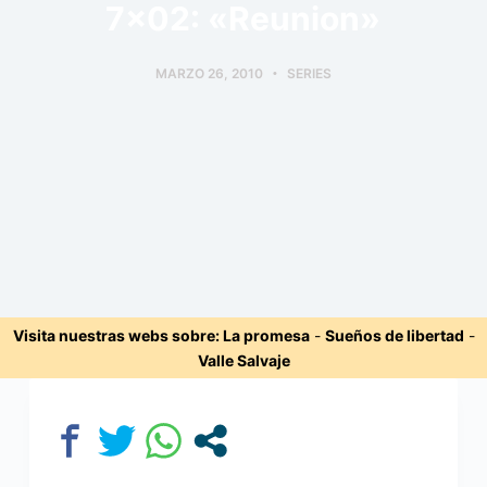
7×02: «Reunion»
MARZO 26, 2010
SERIES
Visita nuestras webs sobre:
La promesa
-
Sueños de libertad
-
Valle Salvaje