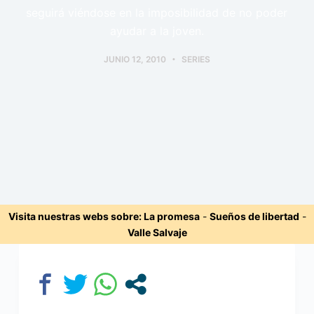
seguirá viéndose en la imposibilidad de no poder
ayudar a la joven.
JUNIO 12, 2010
SERIES
Visita nuestras webs sobre:
La promesa
-
Sueños de libertad
-
Valle Salvaje