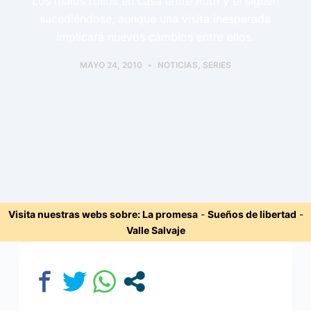
Los malos rollos en casa entre Ruth y él siguen
sucediéndose, aunque una visita inesperada
implicará nuevos cambios entre ellos.
MAYO 24, 2010
NOTICIAS
,
SERIES
Visita nuestras webs sobre:
La promesa
-
Sueños de libertad
-
Valle Salvaje