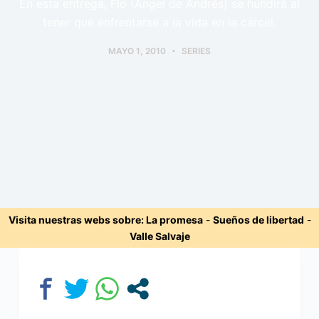
En esta entrega, Flo (Ángel de Andrés) se hundirá al
tener que enfrentarse a la vida en la cárcel.
MAYO 1, 2010
SERIES
Visita nuestras webs sobre:
La promesa
-
Sueños de libertad
-
Valle Salvaje