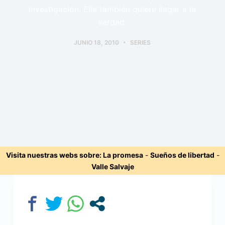
investigación. Ella también quiere llegar a la
verdad.
JUNIO 18, 2010
SERIES
Visita nuestras webs sobre:
La promesa
-
Sueños de libertad
-
Valle Salvaje