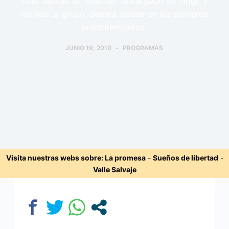
Julio Salinas, el "coacher" encargado de dirigir y
motivar al grupo, deberá mediar en los primeros
enfrentamientos.
JUNIO 19, 2010
PROGRAMAS
Visita nuestras webs sobre:
La promesa
-
Sueños de libertad
-
Valle Salvaje