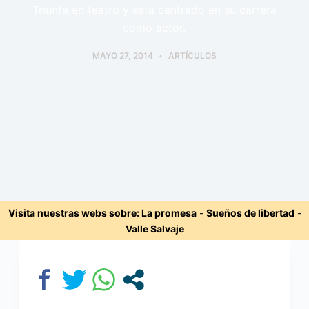
Triunfa en teatro y está centrado en su carrera
como actor.
MAYO 27, 2014
ARTÍCULOS
Visita nuestras webs sobre:
La promesa
-
Sueños de libertad
-
Valle Salvaje