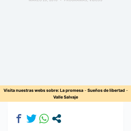
Visita nuestras webs sobre:
La promesa
-
Sueños de libertad
-
Valle Salvaje