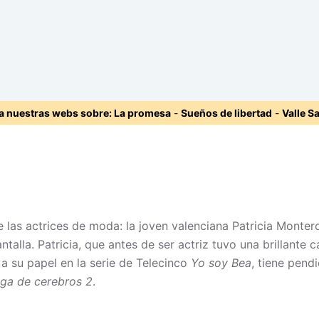
ta nuestras webs sobre:
La promesa
-
Sueños de libertad
-
Valle S
las actrices de moda: la joven valenciana Patricia Monter
talla. Patricia, que antes de ser actriz tuvo una brillante 
 a su papel en la serie de Telecinco
Yo soy Bea
, tiene pend
ga de cerebros 2
.