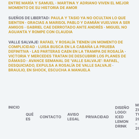
ENTRE MARÍA Y SAMUEL
·
MARTINA Y ADRIANO VIVEN EL MEJOR
MOMENTO DE SU HISTORIA DE AMOR
SUEÑOS DE LIBERTAD
:
PAULA Y TASIO YA NO OCULTAN LO QUE
SIENTEN
·
GRACIAS A MARISOL PABLO Y DAMIÁN VUELVAN A SER
AMIGOS
·
GABRIEL CAE DERROTADO ANTE ANDRÉS
·
MIGUEL NO
AGUANTA Y ROMPE CON CLAUDIA
VALLE SALVAJE
:
RAFAEL Y ROSALÍA TIENEN UN MOMENTO DE
COMPLICIDAD
·
LUISA BUSCA EN LA CABAÑA LA PRUEBA
DEFINITIVA
·
LAS PARTERAS CAEN EN LA TRAMPA DE ROSALÍA
·
VICTORIA Y MERCEDES TRATAN DE DESCUBRIR LOS PLANES DE
DÁMASO
·
AVANCE SEMANAL DE ‘VALLE SALVAJE’: RAFAEL,
DESQUICIADO, EXPULSA A ROSALÍA DE VALLE SALVAJE
·
BRAULIO, EN SHOCK, ESCUCHA A MANUELA
M
INICIO
DISEÑO
Z
LOGO:
QUÉ
AVISO
T
CONTACTO
PRIVACIDAD
ICED
ES
LEGAL
2
LEMON
–
DRINK
2