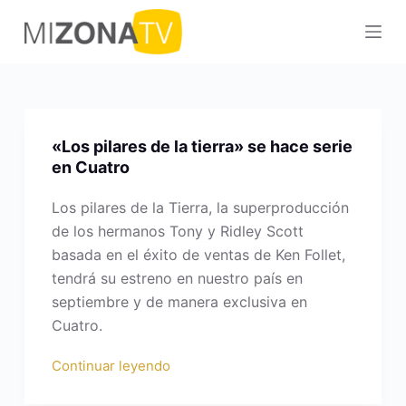
S
a
l
t
a
r
«Los pilares de la tierra» se hace serie
a
en Cuatro
l
Los pilares de la Tierra, la superproducción
c
de los hermanos Tony y Ridley Scott
o
basada en el éxito de ventas de Ken Follet,
n
tendrá su estreno en nuestro país en
t
septiembre y de manera exclusiva en
e
Cuatro.
n
i
Continuar leyendo
d
o