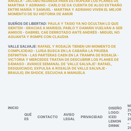
ÁNGELA
·
JACOBO REGRESA PARA ESTROPEAR LOS PLANES DE
MARTINA Y ADRIANO
·
CARLO SE DA CUENTA DE ALGO EXTRAÑO
ENTRE MARÍA Y SAMUEL
·
MARTINA Y ADRIANO VIVEN EL MEJOR
MOMENTO DE SU HISTORIA DE AMOR
SUEÑOS DE LIBERTAD
:
PAULA Y TASIO YA NO OCULTAN LO QUE
SIENTEN
·
GRACIAS A MARISOL PABLO Y DAMIÁN VUELVAN A SER
AMIGOS
·
GABRIEL CAE DERROTADO ANTE ANDRÉS
·
MIGUEL NO
AGUANTA Y ROMPE CON CLAUDIA
VALLE SALVAJE
:
RAFAEL Y ROSALÍA TIENEN UN MOMENTO DE
COMPLICIDAD
·
LUISA BUSCA EN LA CABAÑA LA PRUEBA
DEFINITIVA
·
LAS PARTERAS CAEN EN LA TRAMPA DE ROSALÍA
·
VICTORIA Y MERCEDES TRATAN DE DESCUBRIR LOS PLANES DE
DÁMASO
·
AVANCE SEMANAL DE ‘VALLE SALVAJE’: RAFAEL,
DESQUICIADO, EXPULSA A ROSALÍA DE VALLE SALVAJE
·
BRAULIO, EN SHOCK, ESCUCHA A MANUELA
M
INICIO
DISEÑO
Z
LOGO:
QUÉ
AVISO
T
CONTACTO
PRIVACIDAD
ICED
ES
LEGAL
2
LEMON
–
DRINK
2