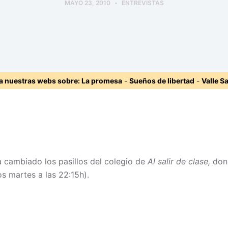
MAYO 23, 2010
ENTREVISTAS
ta nuestras webs sobre:
La promesa
-
Sueños de libertad
-
Valle S
ha cambiado los pasillos del colegio de
Al salir de clase,
dond
s martes a las 22:15h).