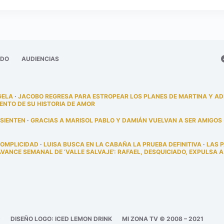
ADO
AUDIENCIAS
GELA
·
JACOBO REGRESA PARA ESTROPEAR LOS PLANES DE MARTINA Y A
ENTO DE SU HISTORIA DE AMOR
 SIENTEN
·
GRACIAS A MARISOL PABLO Y DAMIÁN VUELVAN A SER AMIGOS
COMPLICIDAD
·
LUISA BUSCA EN LA CABAÑA LA PRUEBA DEFINITIVA
·
LAS 
AVANCE SEMANAL DE ‘VALLE SALVAJE’: RAFAEL, DESQUICIADO, EXPULSA A
D
DISEÑO LOGO: ICED LEMON DRINK
MI ZONA TV © 2008 – 2021