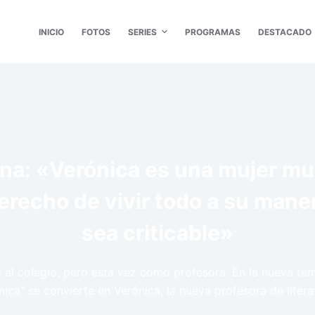
INICIO
FOTOS
SERIES
PROGRAMAS
DESTACADO
ina: «Verónica es una mujer mu
derecho de vivir todo a su man
sea criticable»
e al colegio, pero esta vez como profesora. En la nueva te
ica" se convierte en Verónica, la nueva profesora de litera