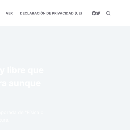
VER
DECLARACIÓN DE PRIVACIDAD (UE)
y libre que
era aunque
mporada de "Física o
tura.