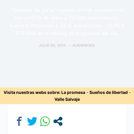
‘Tonterías las justas’ registra otro de sus máximos
con un 6,2% de share y 731.000 espectadores.
Vuelve a imponerse a ‘Sé lo que hicisteis…’ (5,8% y
673.000) en el ránking de programas del día.
JULIO 30, 2010
AUDIENCIAS
Visita nuestras webs sobre:
La promesa
-
Sueños de libertad
-
Valle Salvaje