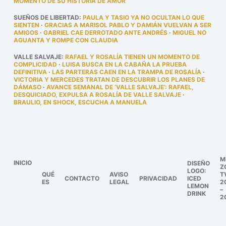
MOMENTO DE SU HISTORIA DE AMOR
SUEÑOS DE LIBERTAD
:
PAULA Y TASIO YA NO OCULTAN LO QUE
SIENTEN
·
GRACIAS A MARISOL PABLO Y DAMIÁN VUELVAN A SER
AMIGOS
·
GABRIEL CAE DERROTADO ANTE ANDRÉS
·
MIGUEL NO
AGUANTA Y ROMPE CON CLAUDIA
VALLE SALVAJE
:
RAFAEL Y ROSALÍA TIENEN UN MOMENTO DE
COMPLICIDAD
·
LUISA BUSCA EN LA CABAÑA LA PRUEBA
DEFINITIVA
·
LAS PARTERAS CAEN EN LA TRAMPA DE ROSALÍA
·
VICTORIA Y MERCEDES TRATAN DE DESCUBRIR LOS PLANES DE
DÁMASO
·
AVANCE SEMANAL DE ‘VALLE SALVAJE’: RAFAEL,
DESQUICIADO, EXPULSA A ROSALÍA DE VALLE SALVAJE
·
BRAULIO, EN SHOCK, ESCUCHA A MANUELA
M
INICIO
DISEÑO
Z
LOGO:
QUÉ
AVISO
T
CONTACTO
PRIVACIDAD
ICED
ES
LEGAL
2
LEMON
–
DRINK
2