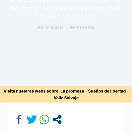
Nicolás Coronado, Raúl en la nueva tv movie "No
soy como tú", cuenta qué tal fue el rodaje y otras
curiosidades de la miniserie.
JUNIO 16, 2010
ENTREVISTAS
Visita nuestras webs sobre:
La promesa
-
Sueños de libertad
-
Valle Salvaje