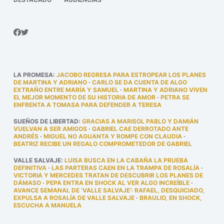
LA PROMESA
:
JACOBO REGRESA PARA ESTROPEAR LOS PLANES
DE MARTINA Y ADRIANO
·
CARLO SE DA CUENTA DE ALGO
EXTRAÑO ENTRE MARÍA Y SAMUEL
·
MARTINA Y ADRIANO VIVEN
EL MEJOR MOMENTO DE SU HISTORIA DE AMOR
·
PETRA SE
ENFRENTA A TOMASA PARA DEFENDER A TERESA
SUEÑOS DE LIBERTAD
:
GRACIAS A MARISOL PABLO Y DAMIÁN
VUELVAN A SER AMIGOS
·
GABRIEL CAE DERROTADO ANTE
ANDRÉS
·
MIGUEL NO AGUANTA Y ROMPE CON CLAUDIA
·
BEATRIZ RECIBE UN REGALO COMPROMETEDOR DE GABRIEL
VALLE SALVAJE
:
LUISA BUSCA EN LA CABAÑA LA PRUEBA
DEFINITIVA
·
LAS PARTERAS CAEN EN LA TRAMPA DE ROSALÍA
·
VICTORIA Y MERCEDES TRATAN DE DESCUBRIR LOS PLANES DE
DÁMASO
·
PEPA ENTRA EN SHOCK AL VER ALGO INCREÍBLE
·
AVANCE SEMANAL DE ‘VALLE SALVAJE’: RAFAEL, DESQUICIADO,
EXPULSA A ROSALÍA DE VALLE SALVAJE
·
BRAULIO, EN SHOCK,
ESCUCHA A MANUELA