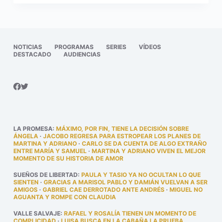
NOTICIAS
PROGRAMAS
SERIES
VÍDEOS
DESTACADO
AUDIENCIAS
LA PROMESA
:
MÁXIMO, POR FIN, TIENE LA DECISIÓN SOBRE
ÁNGELA
·
JACOBO REGRESA PARA ESTROPEAR LOS PLANES DE
MARTINA Y ADRIANO
·
CARLO SE DA CUENTA DE ALGO EXTRAÑO
ENTRE MARÍA Y SAMUEL
·
MARTINA Y ADRIANO VIVEN EL MEJOR
MOMENTO DE SU HISTORIA DE AMOR
SUEÑOS DE LIBERTAD
:
PAULA Y TASIO YA NO OCULTAN LO QUE
SIENTEN
·
GRACIAS A MARISOL PABLO Y DAMIÁN VUELVAN A SER
AMIGOS
·
GABRIEL CAE DERROTADO ANTE ANDRÉS
·
MIGUEL NO
AGUANTA Y ROMPE CON CLAUDIA
VALLE SALVAJE
:
RAFAEL Y ROSALÍA TIENEN UN MOMENTO DE
COMPLICIDAD
·
LUISA BUSCA EN LA CABAÑA LA PRUEBA