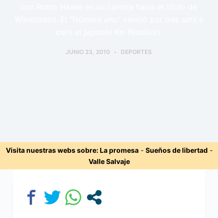
con Robin Haase en su carrera hacia el título de
Wimbledon. El "Número uno" venció por tres sets a
cero al japonés Kei Nishikori.
JUNIO 23, 2010
DEPORTES
Visita nuestras webs sobre:
La promesa
-
Sueños de libertad
-
Valle Salvaje