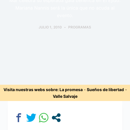
Mar celebra su esperada gala benéfica en El Ejido.
Mariana Nannis será la única que no acuda al
evento.
JULIO 1, 2010
PROGRAMAS
Visita nuestras webs sobre:
La promesa
-
Sueños de libertad
-
Valle Salvaje