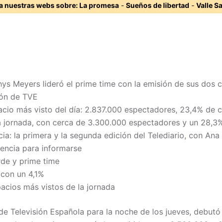
ta nuestras webs sobre:
La promesa
-
Sueños de libertad
-
Valle S
ys Meyers lideró el prime time con la emisión de sus dos 
ión de TVE
acio más visto del día: 2.837.000 espectadores, 23,4% de c
 la jornada, con cerca de 3.300.000 espectadores y un 28,3
ia: la primera y la segunda edición del Telediario, con An
iencia para informarse
rde y prime time
 con un 4,1%
pacios más vistos de la jornada
e Televisión Española para la noche de los jueves, debutó a