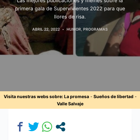
Las mejores publicaciones y memes sobre la
primera gala de Supervivientes 2022 para que
llores de risa.
ABRIL 22, 2022
HUMOR
,
PROGRAMAS
Visita nuestras webs sobre:
La promesa
-
Sueños de libertad
-
Valle Salvaje