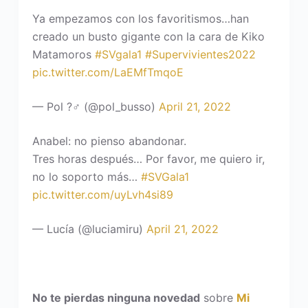
Ya empezamos con los favoritismos…han
creado un busto gigante con la cara de Kiko
Matamoros
#SVgala1
#Supervivientes2022
pic.twitter.com/LaEMfTmqoE
— Pol ?‍♂️ (@pol_busso)
April 21, 2022
Anabel: no pienso abandonar.
Tres horas después… Por favor, me quiero ir,
no lo soporto más…
#SVGala1
pic.twitter.com/uyLvh4si89
— Lucía (@luciamiru)
April 21, 2022
No te pierdas ninguna novedad
sobre
Mi