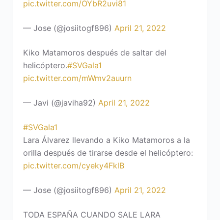
pic.twitter.com/OYbR2uvi81
— Jose (@josiitogf896)
April 21, 2022
Kiko Matamoros después de saltar del
helicóptero.
#SVGala1
pic.twitter.com/mWmv2auurn
— Javi (@javiha92)
April 21, 2022
#SVGala1
Lara Álvarez llevando a Kiko Matamoros a la
orilla después de tirarse desde el helicóptero:
pic.twitter.com/cyeky4FklB
— Jose (@josiitogf896)
April 21, 2022
TODA ESPAÑA CUANDO SALE LARA