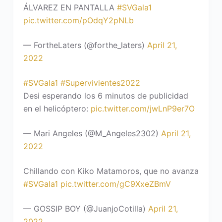
ÁLVAREZ EN PANTALLA
#SVGala1
pic.twitter.com/pOdqY2pNLb
— FortheLaters (@forthe_laters)
April 21,
2022
#SVGala1
#Supervivientes2022
Desi esperando los 6 minutos de publicidad
en el helicóptero:
pic.twitter.com/jwLnP9er7O
— Mari Angeles (@M_Angeles2302)
April 21,
2022
Chillando con Kiko Matamoros, que no avanza
#SVGala1
pic.twitter.com/gC9XxeZBmV
— GOSSIP BOY (@JuanjoCotilla)
April 21,
2022