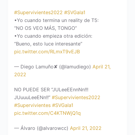
#Supervivientes2022
#SVGala1
•Yo cuando termina un reality de T5:
“NO OS VEO MÁS, TONGO”
•Yo cuando empieza otra edición:
“Bueno, esto luce interesante”
pic.twitter.com/RLmxT9vEJB
— Diego Lamuño✘ (@lamudiego)
April 21,
2022
NO PUEDE SER “JULeeEEnnNn!!!
JUuuuLeeENn!!”
#Supervivientes2022
#Supervivientes
#SVGala1
pic.twitter.com/C4KTNWjQ1q
— Álvaro (@alvarowcc)
April 21, 2022