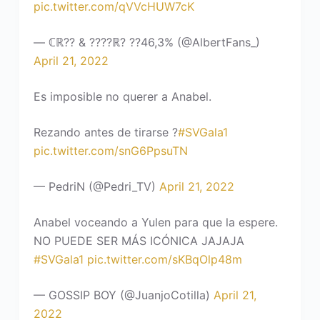
pic.twitter.com/qVVcHUW7cK
— ℂℝ?? & ????ℝ? ??46,3% (@AlbertFans_)
April 21, 2022
Es imposible no querer a Anabel.
Rezando antes de tirarse ?
#SVGala1
pic.twitter.com/snG6PpsuTN
— PedriN (@Pedri_TV)
April 21, 2022
Anabel voceando a Yulen para que la espere.
NO PUEDE SER MÁS ICÓNICA JAJAJA
#SVGala1
pic.twitter.com/sKBqOlp48m
— GOSSIP BOY (@JuanjoCotilla)
April 21,
2022