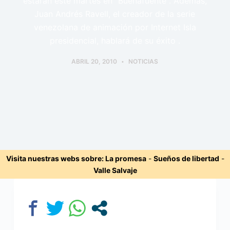
estarán este martes en "Buenafuente". Además,
Juan Andrés Ravell, el creador de la serie
venezolana de animación por Internet Isla
presidencial, hablará de su éxito .
ABRIL 20, 2010
NOTICIAS
Visita nuestras webs sobre:
La promesa
-
Sueños de libertad
-
Valle Salvaje