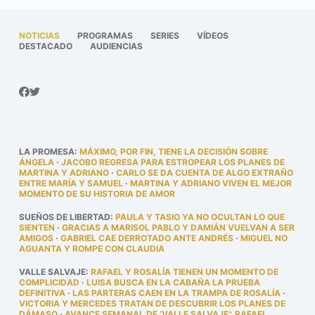
NOTICIAS
PROGRAMAS
SERIES
VÍDEOS
DESTACADO
AUDIENCIAS
LA PROMESA
:
MÁXIMO, POR FIN, TIENE LA DECISIÓN SOBRE
ÁNGELA
·
JACOBO REGRESA PARA ESTROPEAR LOS PLANES DE
MARTINA Y ADRIANO
·
CARLO SE DA CUENTA DE ALGO EXTRAÑO
ENTRE MARÍA Y SAMUEL
·
MARTINA Y ADRIANO VIVEN EL MEJOR
MOMENTO DE SU HISTORIA DE AMOR
SUEÑOS DE LIBERTAD
:
PAULA Y TASIO YA NO OCULTAN LO QUE
SIENTEN
·
GRACIAS A MARISOL PABLO Y DAMIÁN VUELVAN A SER
AMIGOS
·
GABRIEL CAE DERROTADO ANTE ANDRÉS
·
MIGUEL NO
AGUANTA Y ROMPE CON CLAUDIA
VALLE SALVAJE
:
RAFAEL Y ROSALÍA TIENEN UN MOMENTO DE
COMPLICIDAD
·
LUISA BUSCA EN LA CABAÑA LA PRUEBA
DEFINITIVA
·
LAS PARTERAS CAEN EN LA TRAMPA DE ROSALÍA
·
VICTORIA Y MERCEDES TRATAN DE DESCUBRIR LOS PLANES DE
DÁMASO
·
AVANCE SEMANAL DE ‘VALLE SALVAJE’: RAFAEL,