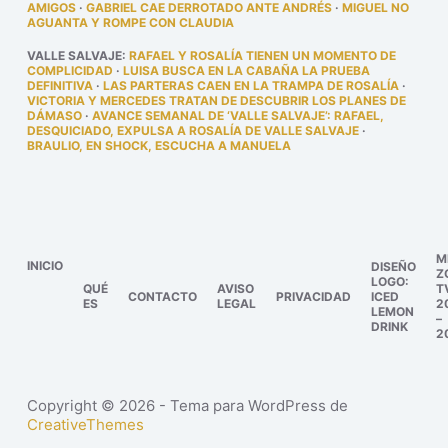
AMIGOS
·
GABRIEL CAE DERROTADO ANTE ANDRÉS
·
MIGUEL NO
AGUANTA Y ROMPE CON CLAUDIA
VALLE SALVAJE
:
RAFAEL Y ROSALÍA TIENEN UN MOMENTO DE
COMPLICIDAD
·
LUISA BUSCA EN LA CABAÑA LA PRUEBA
DEFINITIVA
·
LAS PARTERAS CAEN EN LA TRAMPA DE ROSALÍA
·
VICTORIA Y MERCEDES TRATAN DE DESCUBRIR LOS PLANES DE
DÁMASO
·
AVANCE SEMANAL DE ‘VALLE SALVAJE’: RAFAEL,
DESQUICIADO, EXPULSA A ROSALÍA DE VALLE SALVAJE
·
BRAULIO, EN SHOCK, ESCUCHA A MANUELA
M
INICIO
DISEÑO
Z
LOGO:
QUÉ
AVISO
T
CONTACTO
PRIVACIDAD
ICED
ES
LEGAL
2
LEMON
–
DRINK
2
Copyright © 2026 - Tema para WordPress de
CreativeThemes