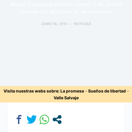
Antena 3 estrena el próximo Jueves 17 de Junio la
miniserie "No soy como tú" en prime time.
JUNIO 16, 2010
NOTICIAS
Visita nuestras webs sobre:
La promesa
-
Sueños de libertad
-
Valle Salvaje