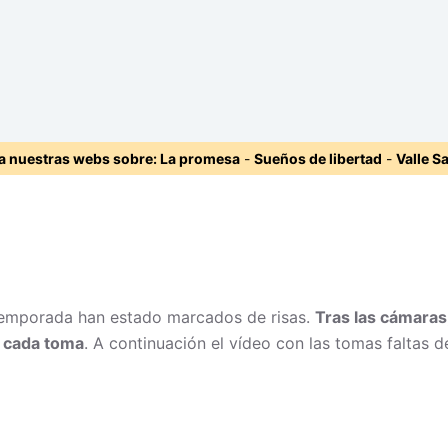
ta nuestras webs sobre:
La promesa
-
Sueños de libertad
-
Valle S
 temporada han estado marcados de risas.
Tras las cámaras
n cada toma
. A continuación el vídeo con las tomas faltas d