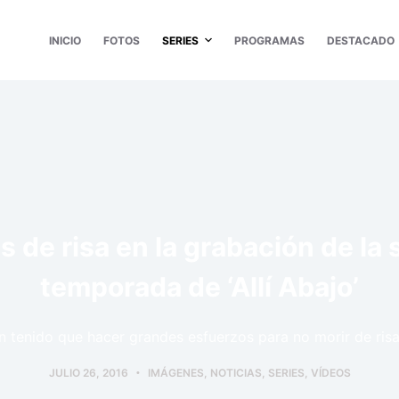
INICIO
FOTOS
SERIES
PROGRAMAS
DESTACADO
s de risa en la grabación de la
temporada de ‘Allí Abajo’
n tenido que hacer grandes esfuerzos para no morir de ris
JULIO 26, 2016
IMÁGENES
,
NOTICIAS
,
SERIES
,
VÍDEOS