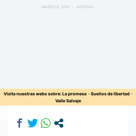
MARZO 9, 2010
NOTICIAS
Visita nuestras webs sobre:
La promesa
-
Sueños de libertad
-
Valle Salvaje