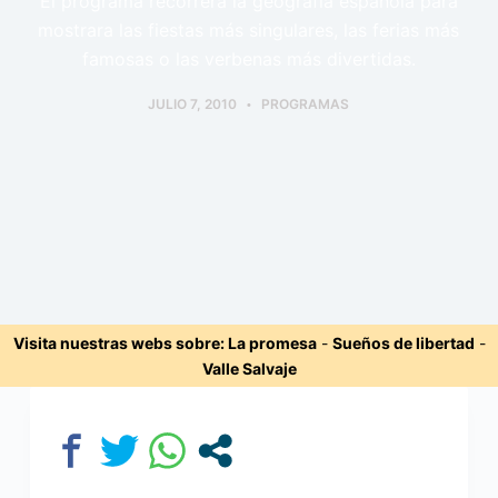
El programa recorrerá la geografía española para
mostrara las fiestas más singulares, las ferias más
famosas o las verbenas más divertidas.
JULIO 7, 2010
PROGRAMAS
Visita nuestras webs sobre:
La promesa
-
Sueños de libertad
-
Valle Salvaje