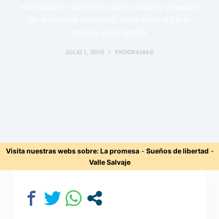
este palacete del centro de la ciudad y enseñará
las diferentes estancias, mostrando la parte
privada de la familia.
JULIO 1, 2010
PROGRAMAS
Visita nuestras webs sobre:
La promesa
-
Sueños de libertad
-
Valle Salvaje