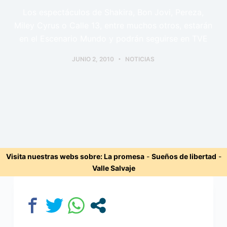
Los espectáculos de Shakira, Bon Jovi, Pereza,
Miley Cyrus o Calle 13, entre muchos otros, estarán
en el Escenario Mundo y podrán seguirse en TVE
JUNIO 2, 2010
NOTICIAS
Visita nuestras webs sobre:
La promesa
-
Sueños de libertad
-
Valle Salvaje